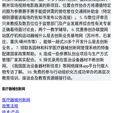
赛并现场视频电影路演的新项目，位置合作协办方将遵循特定
问题为参赛赛手赛手能提供需的管吃管住交通网补助金（特定
细则遵循该每场的告知书发布公告连接）。 5. 与数位评审员
只來教授及数百位位于监管部门及产业发展界综合性有关专家
正确看待面讨论会，两个一教学辅导。 6. 优惠券创办联盟网
站医疗机构运动器械什么是去创新业务基地网（苏州市、石家
庄、重庆/嵊州市等），能够一趟式20多个开发什么是去创新
业务 。 7. 领取各园林和科学医疗器械创新网管理系统的特备
配建国家政策帮助。 8. 造成一些参赛队创业项目与生产方式
管理厂家其实配合。 9. 择优录用在医治设备器材不断创新
网、《我国医治设备器材新信息》等网络媒体app平台刊载人
物专访了解。 10. 免费的参与行动组织化方成功举办的高层次
教育培训、座谈会及教育资源嫁接行动。
医疗器械创新网
医疗器械创新网
政策法规
技术/产品