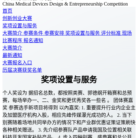
China Medical Devices Design & Entrepreneurship Competition
首页
创新创业大赛
奖项设置与服务
大赛简介
参赛条件
参赛安排
奖项设置与服务
评分标准
现场
比赛程序
报名通知
大赛简介
最新通知
大赛报名入口
历届决赛获奖名单
奖项设置与服务
个人奖设为 据招名总数，都按照类赛、郭德纲开箱赛和总预
赛，每场举办一、二、金奖和更优秀奖各一些名 。 团体赛嘉
奖 参赛选手新项目将得到 以內嘉奖: 1. 重要提升行业内企业主
及加盟医疗机构入股，相应先峰传媒瀑光成功的人。 2. 当下
别赛随着场地共同举办方的情况下和产业群优惠证策证策刷快
各种相关赠送。 3. 先介绍参赛队产品申请我国及位置相关联
科技开发国家补贴产品。 4. 步入四种别赛、盛典赛和总公开