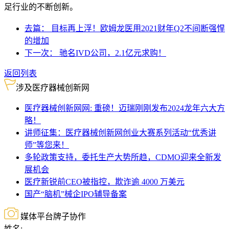
足行业的不断创新。
去篇： 目标再上浮！欧姆龙医用2021财年Q2不间断强悍
的增加
下一次： 驰名IVD公司，2.1亿元求购！
返回列表
涉及医疗器械创新网
医疗器械创新网网: 重磅！迈瑞刚刚发布2024龙年六大方
略！
讲师征集：医疗器械创新网创业大赛系列活动“优秀讲
师”等您来！
多轮政策支持，委托生产大势所趋，CDMO迎来全新发
展机会
医疗新锐前CEO被指控，欺诈逾 4000 万美元
国产“脑机”械企IPO辅导备案
媒体平台牌子协作
姓名: