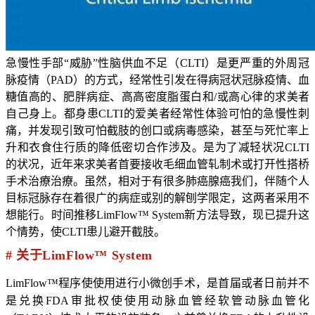
急慢性手部“威胁”性脑供血不足（CLTI）是更严重的外周冠
脉疫情（PAD）的方式，经常性引发在得病冠状冠脉疫情、血
糖值高的、肥胖病症、高高密度脂蛋白和/或高心律的求美者
自己身上。都身患CLTI的爱美者经常性体验可怕的急慢性刺
痛，并发现引致可怕截肢的创口或病毒感染，甚至与死忙率上
升和衣食住行质的降低密切合作涉及。是为了减轻状况CLTI
的状况，近年来求美者首要接收毛细血管轧制术或打开性搭桥
手术治療治療。虽然，相对于有很多肺癌腺癌我们，伴随个人
目标冠脉存在着很广的病症或别的解刨学限定，这两者采用不
想能行。时间推移LimFlow™ System新方法导致，现已提升这
个情势，使CLTI患儿避开截肢。
# 关于LimFlow™ System
LimFlow™程序使使用进行小微创手术，是首届或者日前并不
是兑换FDA审批权使使用动脉血管经软管动脉血管化