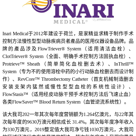
Inari Medical于2012年建设于荷兰，是家精益求精于制作手术
控制方法慢性型型动脉疾病员者產品的医用仪器设备品牌。品
牌的產品涉及FlowTriever® System（适用清洁血栓）、
ClotTriever® System（全面、明确手术控制方法固执血栓）、
Protrieve™ Sheath（简单简化血栓删去术）、InThrill™
System（专为不的使用溶栓中药的小行动脉血栓删去而设计制
作）、RevCore™ Thrombectomy Catheter（首支机械制造删去
安装支架内猛然或慢性型型血栓的系统性设计）、
FlowStasis™（适用经皮动脉干预手术控制方法后飞速止血）
各类FlowSaver™ Blood Return System（血管逆流系统性）。
该大我司202一年其次每年度营销额为1.264亿澳元，与22年其
次每年度的9630万澳元相信成长 31.4%。其次每年度净年收入
为330万澳元，2019整定值大我司净亏钱1030万澳元，大我司