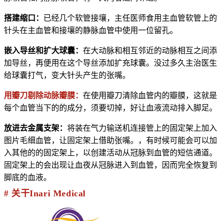
搭建缩口：
已经几个软管接壤，主任医师食用主血管软管上的
针头在主血管和接壤的静脉血管中使用一位留孔。
嵌入导丝和扩大球囊：
在大动脉和相互邻近的动脉相互之间添
加导丝，再便用在这个导丝添加扩充球囊。没过多久主治医生
给球囊打气，变大针头产生的张嘴。
用瓣刀剔除动脉瓣膜：
在使用瓣刀清除血管内的瓣膜，这就是
每个血管当下的的成分，须要切掉，好让血液流动排入脚足。
放进去金属支架：
将装在气力输送机连接管上的固定架上加入
图片毛细血管，让固定架上借助张嘴。，有时候可能会可以加
入其他的的固定架上，以创建活动从冠脉到血管的短信通道。
固定架上的会出现让血夜从冠脉进入到血管，因而完全恢复到
脚底的血液。
# 关干Inari Medical