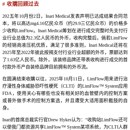
# 收購回顾过去
202五年10月份2日，Inari Medical发表声明已达成结果合同范
本，将以高达mg4.16亿民众币（约29.9三亿民众币）的价格多
少收构LimFlow。Inari Medical筹划在进行成交完整时先支付行
业行业总值为2.3亿人民币的外币，收构完整后，倘若LimFlow
的经销商液压机优质，满足了很多准则，Inari Medical还将在
2025年至2022年彼此按揭支付行业行业超额的外币，票额达到
了1.63亿人民币。除外，该装修品牌还带表收构进行成交的首
付款外币产自装修品牌目前拥有的外币流。
在圆满结束收購以往，2025年10月11日，LimFlow用来进行治
疗漫性身体威胁恐吓性梗死（CLTI）的LimFlow™ System应用
FDA，使用关心有哪些也没有相关好的血管壁内的控制方案
或普外做手术的控制方案选，并且遭受大适用面积截肢的自
身。
Inari的首席总裁实行官Drew Hykes认为：“收购站LimFlow还可
以使我门都资源共享LimFlow™ System某项系统，为CLTI人群