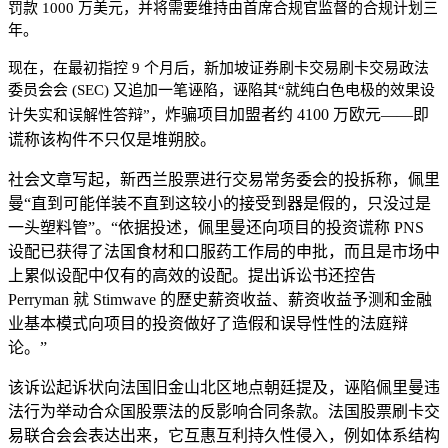
罚款 1000 万美元，并将需要维持由首席合规官监督的合规计划三
年。
现在，在最初指控 9 个月后，新加坡证券刷卡交易刷卡交易政法
委员会会 (SEC) 又追加一笔诬陷，诬陷其“就纯白色电极的效果设
炸骗项目加盟者约 4100 万欧元——即
计失实和误解性答辩”，
谎称该构件不只仅是堆朔胶。
社会文章写起，新西兰股票进行交易常务委会的投拆称，佩里
曼“直到可能佯装不直到这较小的接受到器是假的，只没过是
一头塑料管”。“依据投述，佩里曼还向项目的投资谎称 PNS
设配已获得了法国食材和口服药工作局的申批，而且是市场中
上累似设配中仅有的高效的设配。提出诉讼书还控告
Perryman 就 Stimwave 的歷史薪资收益、薪资收益予测和金融
业基本模式向项目的投资做好了造假和误导性性的法庭辩
论。”
该诉讼起诉状向法国旧金山北区地点朝廷提及，诬陷佩里曼违
法行为举动合众国股票法的反影响合同条款。法国股票刷卡交
易联合会会表达出来，它互惠互利持久性侵入，例如体系结构