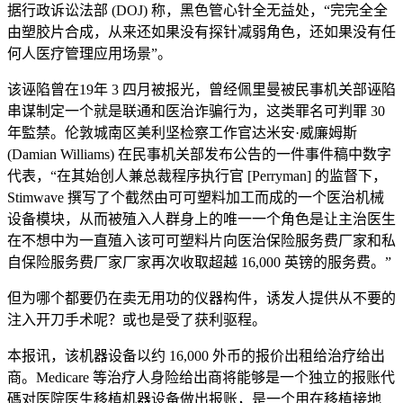
据行政诉讼法部 (DOJ) 称，黑色管心针全无益处，“完完全全
由塑胶片合成，从来还如果没有探针减弱角色，还如果没有任
何人医疗管理应用场景”。
该诬陷曾在19年 3 四月被报光，曾经佩里曼被民事机关部诬陷
串谋制定一个就是联通和医治诈骗行为，这类罪名可判罪 30
年監禁。伦敦城南区美利坚检察工作官达米安·威廉姆斯
(Damian Williams) 在民事机关部发布公告的一件事件稿中数字
代表，“在其始创人兼总裁程序执行官 [Perryman] 的监督下，
Stimwave 撰写了个截然由可可塑料加工而成的一个医治机械
设备模块，从而被殖入人群身上的唯一一个角色是让主治医生
在不想中为一直殖入该可可塑料片向医治保险服务费厂家和私
自保险服务费厂家厂家再次收取超越 16,000 英镑的服务费。”
但为哪个都要仍在卖无用功的仪器构件，诱发人提供从不要的
注入开刀手术呢？或也是受了获利驱程。
本报讯，该机器设备以约 16,000 外币的报价出租给治疗给出
商。Medicare 等治疗人身险给出商将能够是一个独立的报账代
碼对医院医生移植机器设备做出报账，是一个用在移植接地