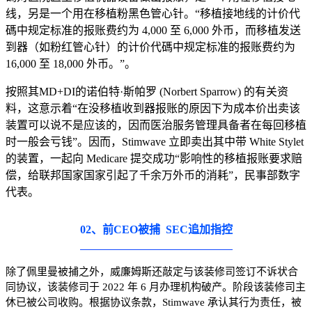
线，另是一个用在移植粉黑色管心针。“移植接地线的计价代
碼中规定标准的报账费约为 4,000 至 6,000 外币，而移植发送
到器（如粉红管心针）的计价代碼中规定标准的报账费约为
16,000 至 18,000 外币。”。
按照其MD+DI的诺伯特·斯帕罗 (Norbert Sparrow) 的有关资
料，这意示着“在没移植收到器报账的原因下为成本价出卖该
装置可以说不是应该的，因而医治服务管理具备者在每回移植
时一般会亏钱”。因而，Stimwave 立即卖出其中带 White Stylet
的装置，一起向 Medicare 提交成功“影响性的移植报账要求赔
偿，给联邦国家国家引起了千余万外币的消耗”，民事部数字
代表。
02、前CEO被捕 SEC追加指控
除了佩里曼被捕之外，威廉姆斯还敲定与该装修司签订不诉状合
同协议，该装修司于 2022 年 6 月办理机构破产。阶段该装修司主
休已被公司收购。根据协议条款，Stimwave 承认其行为责任，被