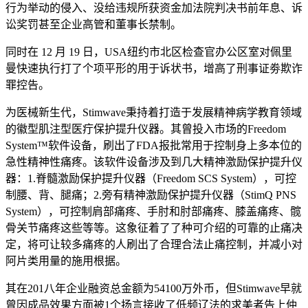
行为举动的侵入、没给违规所获资金加法院判决书前年息、诉
讼奖罚甚至企业高管和董事长禁制。
同时在 12 月 19 日，USA纽约市北区检查官办公区室对佩里
曼快速执行打了个项平形的用于诉状书，增高了刑事证劵欺诈
罪控告。
为医械新生代，Stimwave秉持着打造于发展精神病学教育领域
的徽型肌注型医疔保护提升仪器。其曾投入市场的Freedom
System™软件设备，刷出了FDA报批常用于控制身上多本位的
急性精神性痛疼。该软件设备涉及到几大精神激励保护提升仪
器：1.脊髓激励保护提升仪器（Freedom SCS System），可控
制腰、背、腿痛；2.旁有精神激励保护提升仪器（StimQ PNS
System），可控制肩部痛疼、手肘和肘部痛疼、膝盖痛疼、髋
骨关节痛疼这些等等。这象征着了了种可介绍的可靠的止痛决
定，将可让较多痛疼的人刷出了合理合法止痛控制，并减小对
阿片类用量的施用根据。
其在201八年企业融资总金额为54100万外币，但Stimwave早就
曾因成品效果方面被1个扬言接收了低频辽法的求美者告上仲