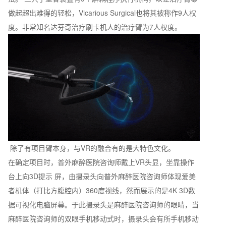
做起超出难得的轻松，Vicarious Surgical也将其被称作9人权
度。非常知名达芬奇治疗刷卡机人的治疗臂为7人权度。
除了有项目臂本身，与VR的融合有的是大特色文化。
在确定项目时，普外麻醉医院咨询师戴上VR头显，坐靠操作
台上向3D提示 屏，由摄录头向普外麻醉医院咨询师体现爱美
者机体（打比方腹腔内）360度视线，然而展示的是4K 3D数
据可视化电脑屏幕。于此摄录头是麻醉医院咨询师的眼晴，当
麻醉医院咨询师的双眼手机移动式时，摄录头会有所手机移动