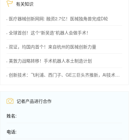
有关知识
医疗器械创新网网: 融资2.7亿！医械独角兽完成D轮
全球首创！这个“新吴造”机器人会做手术！
双证，均国内首个！来自杭州的医械创新力量
美敦力战略转移！手术机器人本土制造计划
创新技术：飞利浦、西门子、GE三巨头齐推新，AI技术成焦点！
记者产品进行合作
姓名:
电话: