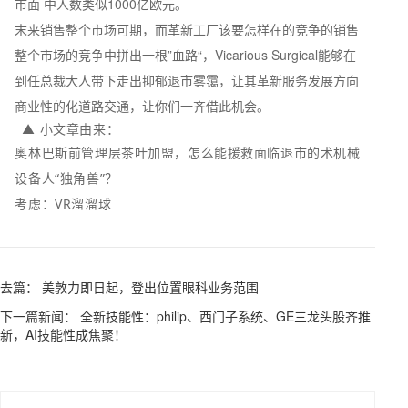
市面 中人数类似1000亿欧元。
末来销售整个市场可期，而革新工厂该要怎样在的竞争的销售
整个市场的竞争中拼出一根”血路“，Vicarious Surgical能够在
到任总裁大人带下走出抑郁退市雾霭，让其革新服务发展方向
商业性的化道路交通，让你们一齐借此机会。
▲ 小文章由来：
奥林巴斯前管理层茶叶加盟，怎么能援救面临退市的术机械
设备人“独角兽”？
考虑：VR溜溜球
去篇： 美敦力即日起，登出位置眼科业务范围
下一篇新闻： 全新技能性：philip、西门子系统、GE三龙头股齐推
新，AI技能性成焦聚！