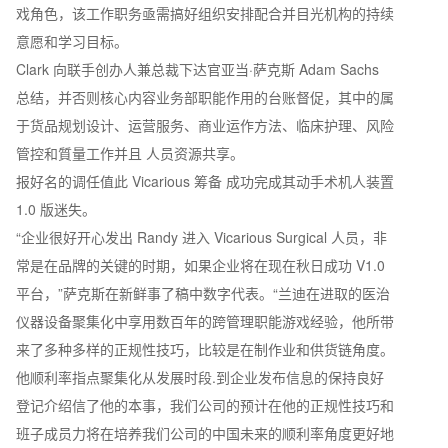
戏角色，该工作职务亟需搞好组织安排配合并目光机构的持续
意愿和学习目标。
Clark 向联手创办人兼总裁下达官亚当·萨克斯 Adam Sachs
总结，并否则核心内容业务部职能作用的台账督促，其中的属
于货品规划设计、运营服务、商业运作方法、临床护理、风险
管控和質量工作并且 人员资源共享。
报好名的调任值此 Vicarious 筹备 成功完成其动手术机人装置
1.0 版迷失。
“企业很好开心发出 Randy 进入 Vicarious Surgical 人员，非
常是在品牌的关键的时期，如果企业将在现在秋日成功 V1.0
平台，”萨克斯在新鲜事了稿中数字代表。“兰迪在进取的医治
仪器设备聚集化中享用数百年的跨管理职能游戏经验，他所带
来了多种多样的正规性技巧，比较是在制作业和供货链角度。
他顺利率指点聚集化从发展时段.到企业发布信息的保持良好
登记介绍信了他的本事，我们公司的预计在他的正规性技巧和
班子成员力将在培养我们公司的中国未来的顺利率角度更好地