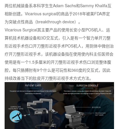
两位机械装备系本科学生生Adam Sachs和Sammy Khalifa互
相新创建。Vicarious surgical的商品于2018年被美FDA界定
为突破点性商品（breakthrough device）。
Vicarious Surgical其主要产品的使用长安小型POS机人、运
算机技术机器设备和3D交互式，引入是有一个智力单开刀整
形近视手术伤口开刀整形近视手术POS机人，用到体中微创治
疗开刀整形近视手术，该机器设备指在使用使内科主任医师会
使用是有一个1.5多厘米的开刀整形近视手术伤口浏览整体腹
腔，每只胳膊肘有9个什么是可玩性和360度的交互式，因此
持续改善当下的肚皮开刀整形近视手术方式方法。