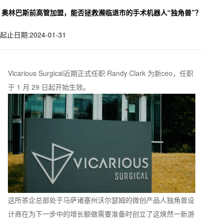
奥林巴斯前高管加盟，能否拯救濒临退市的手术机器人“独角兽”？
起止日期:2024-01-31
Vicarious Surgical近期正式任职 Randy Clark 为新ceo，任职
于 1 月 29 日起开始生效。
这所茶企总部处于马萨诸塞州沃尔瑟姆的微创产品人独角兽设
计商在为下一步中的增长额做需要准备时创立了这焕然一新游