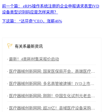
前一个篇： eRPS操作系统注册的企业申报请求表里IVD
设备类型识别码应是怎样采用？
下这篇： “达芬奇”CEO，涨薪46%
有关系最新资讯
最新！4类耗材集采报价启动
医疗器械创新网网: 国家医保局开会，高端医疗器械重大利好
医疗器械创新网网: 多名高管被逮捕！IVD上市企业年亏损1576万！
医疗器械创新网网: 刚刚！中国生化试剂元老去世！
医疗器械创新网网: 超20亿！县域医疗设备采购大爆发（附清单）