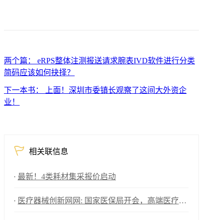
两个篇： eRPS整体注测报送请求腕表IVD软件进行分类
简码应该如何抉择？
下一本书： 上面！深圳市委镇长观察了这间大外资企
业！
相关联信息
最新！4类耗材集采报价启动
医疗器械创新网网: 国家医保局开会，高端医疗器械重大利好