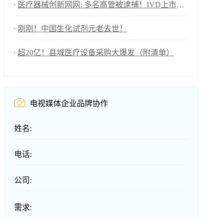
医疗器械创新网网: 多名高管被逮捕！IVD上市企业年亏损1576万！
刚刚！中国生化试剂元老去世！
超20亿！县域医疗设备采购大爆发（附清单）
电视媒体企业品牌协作
姓名:
电话:
公司:
需求: